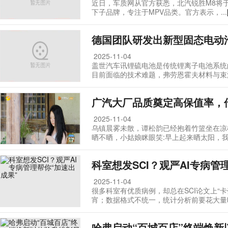
近日，车质网从官方获悉，北汽锐胜M8将
下子品牌，专注于MPV品类。官方表示，...
德国团队研发出新型固态电动汽
2025-11-04
盖世汽车讯锂硫电池是传统锂离子电池系统
目前面临的技术难题，弗劳恩霍夫材料与束流技
广汽大厂品质奠定高保值率，
2025-11-04
乌镇晨雾未散，谭松韵已经抱着竹篮坐在凉
晒不晒，小姑娘眯眼笑:早上起来晒太阳，我觉
科室想发SCI？观严AI专病管
2025-11-04
很多科室有优质病例，却总在SCI论文上“
宵；数据格式不统一，统计分析前要花大量时.
哈弗启动“百城百店”终端焕